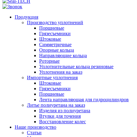
Продукция
Производство уплотнений
Поршневые
Грязесъемники
Штоковые
Симметричные
Опорные кольца
Направляющие кольца
Роторные
Уплотнительные кольца резиновые
Уплотнения на заказ
Импортные уплотнения
Штоковые
Грязесъемники
Поршневые
Лента направляющая для гидроцилиндров
Литье полиуретана на заказ
Изделия из полиуретана
Втулки для точения
Восстановление колес
Наше производство
Статьи