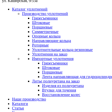
ул. Каширская, 9/53а
Каталог уплотнений
Производство уплотнений
Грязесъемники
Штоковые
Поршневые
Симметричные
Опорные кольца
Направляющие кольца
Роторные
Уплотнительные кольца резиновые
Уплотнения на заказ
Импортные уплотнения
Грязесъемники
Штоковые
Поршневые
Лента направляющая для гидроцилиндр
Литье полиуретана на заказ
Изделия из полиуретана
Втулки для точения
Восстановление колес
Наше производство
Каталоги
Статьи