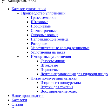
ул. Каширская, 9/53а
Каталог уплотнений
Производство уплотнений
Грязесъемники
Штоковые
Поршневые
Симметричные
Опорные кольца
Направляющие кольца
Роторные
Уплотнительные кольца резиновые
Уплотнения на заказ
Импортные уплотнения
Грязесъемники
Штоковые
Поршневые
Лента направляющая для гидроцилиндр
Литье полиуретана на заказ
Изделия из полиуретана
Втулки для точения
Восстановление колес
Наше производство
Каталоги
Статьи