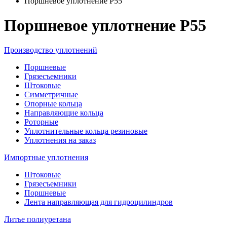
Поршневое уплотнение P55
Поршневое уплотнение P55
Производство уплотнений
Поршневые
Грязесъемники
Штоковые
Симметричные
Опорные кольца
Направляющие кольца
Роторные
Уплотнительные кольца резиновые
Уплотнения на заказ
Импортные уплотнения
Штоковые
Грязесъемники
Поршневые
Лента направляющая для гидроцилиндров
Литье полиуретана