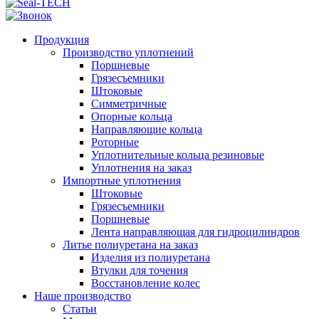
Продукция
Производство уплотнений
Поршневые
Грязесъемники
Штоковые
Симметричные
Опорные кольца
Направляющие кольца
Роторные
Уплотнительные кольца резиновые
Уплотнения на заказ
Импортные уплотнения
Штоковые
Грязесъемники
Поршневые
Лента направляющая для гидроцилиндров
Литье полиуретана на заказ
Изделия из полиуретана
Втулки для точения
Восстановление колес
Наше производство
Статьи