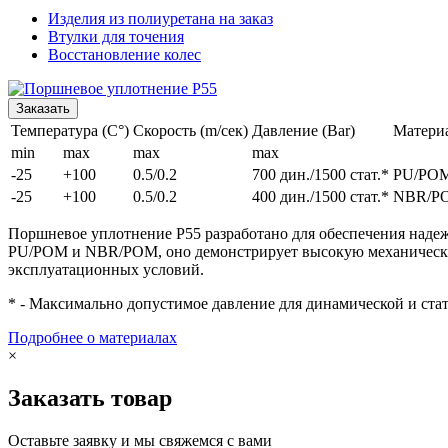
Изделия из полиуретана на заказ
Втулки для точения
Восстановление колес
Заказать
Температура (C°)
Скорость (m/сек)
Давление (Bar)
Матери
min
max
max
max
-25
+100
0.5/0.2
700 дин./1500 стат.*
PU/PO
-25
+100
0.5/0.2
400 дин./1500 стат.*
NBR/P
Поршневое уплотнение P55 разработано для обеспечения надеж
PU/POM и NBR/POM, оно демонстрирует высокую механическую 
эксплуатационных условий.
* - Максимально допустимое давление для динамической и стат
Подробнее о материалах
×
Заказать товар
Оставьте заявку и мы свяжемся с вами