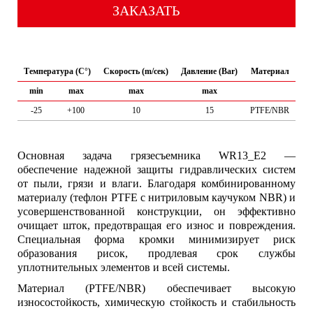
ЗАКАЗАТЬ
Температура (C°)
Скорость (m/сек)
Давление (Bar)
Материал
min
max
max
max
-25
+100
10
15
PTFE/NBR
Основная задача грязесъемника WR13_E2 —
обеспечение надежной защиты гидравлических систем
от пыли, грязи и влаги. Благодаря комбинированному
материалу (тефлон PTFE с нитриловым каучуком NBR) и
усовершенствованной конструкции, он эффективно
очищает шток, предотвращая его износ и повреждения.
Специальная форма кромки минимизирует риск
образования рисок, продлевая срок службы
уплотнительных элементов и всей системы.
Материал (PTFE/NBR) обеспечивает высокую
износостойкость, химическую стойкость и стабильность