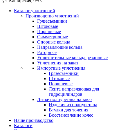
ул. Каширская, 9/53а
Каталог уплотнений
Производство уплотнений
Грязесъемники
Штоковые
Поршневые
Симметричные
Опорные кольца
Направляющие кольца
Роторные
Уплотнительные кольца резиновые
Уплотнения на заказ
Импортные уплотнения
Грязесъемники
Штоковые
Поршневые
Лента направляющая для
гидроцилиндров
Литье полиуретана на заказ
Изделия из полиуретана
Втулки для точения
Восстановление колес
Наше производство
Каталоги